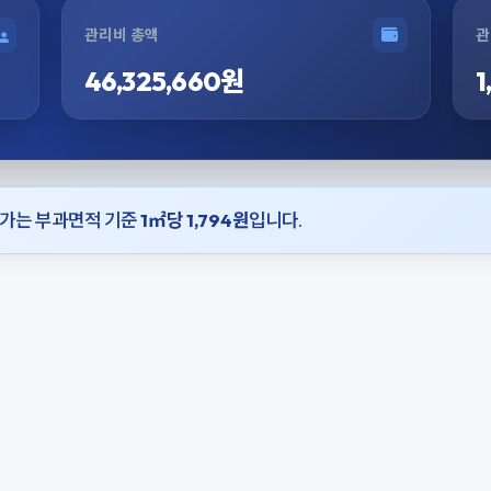
관리비 총액
관
46,325,660원
1
 단가는 부과면적 기준
1㎡당 1,794원
입니다.