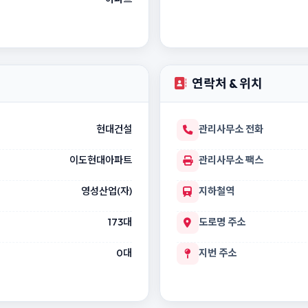
연락처 & 위치
현대건설
관리사무소 전화
이도현대아파트
관리사무소 팩스
영성산업(자)
지하철역
173대
도로명 주소
0대
지번 주소