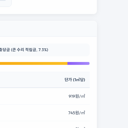
금 (큰 수리 적립금, 7.3%)
단가 (1㎡당)
919원/㎡
745원/㎡