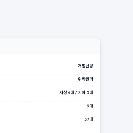
개별난방
위탁관리
지상 4대 / 지하 0대
9대
37대