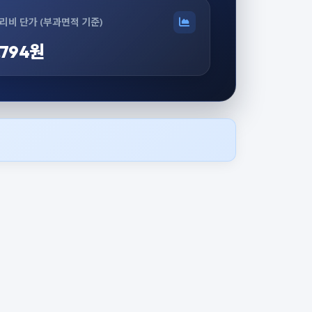
리비 단가 (부과면적 기준)
,794원