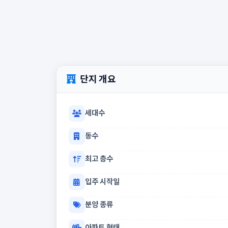
단지 개요
세대수
동수
최고 층수
입주 시작일
분양 종류
아파트 형태