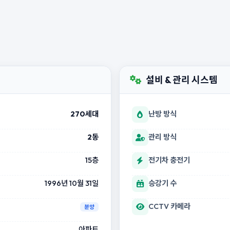
설비 & 관리 시스템
270세대
난방 방식
2동
관리 방식
15층
전기차 충전기
1996년 10월 31일
승강기 수
CCTV 카메라
분양
아파트